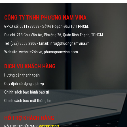
CÔNG TY TNHH PHƯƠNG NAM VINA
GPKD số: 0311977038 - Sở Kế Hoạch Đầu Tư
TPHCM
.
Địa chỉ: 213 Chu Văn An, Phường 26, Quận Bình Thạnh, TPHCM
Tel: (028) 3553 2306 - Email: info@phuongnamvina.vn
Website:
website24h.vn
, phuongnamvina.com
DỊCH VỤ KHÁCH HÀNG
Hướng dẫn thanh toán
Quy định sử dụng dịch vụ
Chính sách bảo hành bảo trì
Chính sách bảo mật thông tin
HỖ TRỢ KHÁCH HÀNG
HỖ TRỢ TƯ VẤN 24/7
:
0912817117