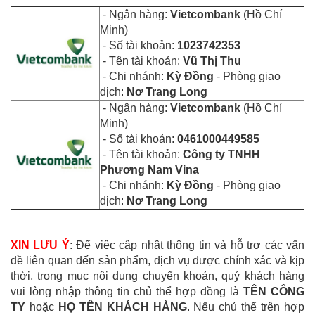
- Ngân hàng:
Vietcombank
(Hồ Chí
Minh)
- Số tài khoản:
1023742353
- Tên tài khoản:
Vũ Thị Thu
- Chi nhánh:
Kỳ Đồng
- Phòng giao
dịch:
Nơ Trang Long
-
Ngân hàng:
Vietcombank
(Hồ Chí
Minh)
- Số tài khoản:
0461000449585
- Tên tài khoản:
Công ty TNHH
Phương Nam Vina
- Chi nhánh:
Kỳ Đồng
- Phòng giao
dịch:
Nơ Trang Long
XIN LƯU Ý
: Để việc cập nhật thông tin và hỗ trợ các vấn
đề liên quan đến sản phẩm, dịch vụ được chính xác và kịp
thời, trong mục nội dung chuyển khoản, quý khách hàng
vui lòng nhập thông tin chủ thể hợp đồng là
TÊN CÔNG
TY
hoặc
HỌ TÊN KHÁCH HÀNG
. Nếu chủ thể trên hợp