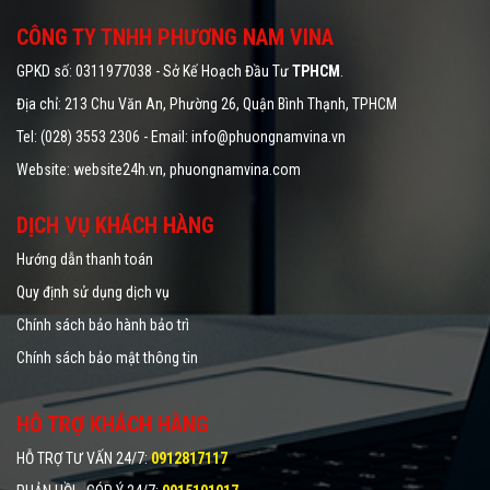
CÔNG TY TNHH PHƯƠNG NAM VINA
GPKD số: 0311977038 - Sở Kế Hoạch Đầu Tư
TPHCM
.
Địa chỉ: 213 Chu Văn An, Phường 26, Quận Bình Thạnh, TPHCM
Tel: (028) 3553 2306 - Email: info@phuongnamvina.vn
Website:
website24h.vn
, phuongnamvina.com
DỊCH VỤ KHÁCH HÀNG
Hướng dẫn thanh toán
Quy định sử dụng dịch vụ
Chính sách bảo hành bảo trì
Chính sách bảo mật thông tin
HỖ TRỢ KHÁCH HÀNG
HỖ TRỢ TƯ VẤN 24/7
:
0912817117