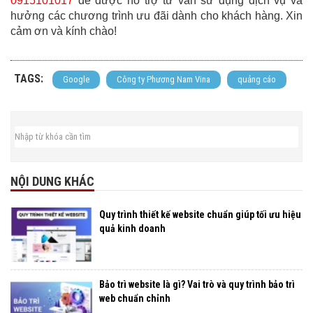
0915101017
để được hỗ trợ tư vấn sử dụng dịch vụ và
hưởng các chương trình ưu đãi dành cho khách hàng
.
Xin
cảm ơn và kính chào!
TAGS:
Google
Công ty Phương Nam Vina
quảng cáo
NỘI DUNG KHÁC
Quy trình thiết kế website chuẩn giúp tối ưu hiệu
quả kinh doanh
Bảo trì website là gì? Vai trò và quy trình bảo trì
web chuẩn chỉnh