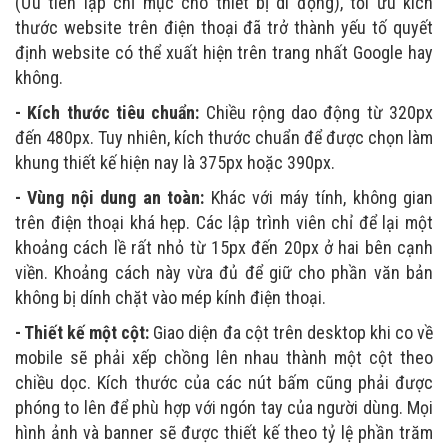
(Ưu tiên lập chỉ mục cho thiết bị di động), tối ưu kích
thước website trên điện thoại đã trở thành yếu tố quyết
định website có thể xuất hiện trên trang nhất Google hay
không.
- Kích thước tiêu chuẩn:
Chiều rộng dao động từ 320px
đến 480px. Tuy nhiên, kích thước chuẩn để được chọn làm
khung thiết kế hiện nay là 375px hoặc 390px.
- Vùng nội dung an toàn:
Khác với máy tính, không gian
trên điện thoại khá hẹp. Các lập trình viên chỉ để lại một
khoảng cách lề rất nhỏ từ 15px đến 20px ở hai bên cạnh
viền. Khoảng cách này vừa đủ để giữ cho phần văn bản
không bị dính chặt vào mép kính điện thoại.
- Thiết kế một cột:
Giao diện đa cột trên desktop khi co về
mobile sẽ phải xếp chồng lên nhau thành một cột theo
chiều dọc. Kích thước của các nút bấm cũng phải được
phóng to lên để phù hợp với ngón tay của người dùng. Mọi
hình ảnh và banner sẽ được thiết kế theo tỷ lệ phần trăm