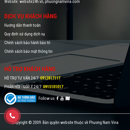
Website:
website24h.vn
, phuongnamvina.com
DỊCH VỤ KHÁCH HÀNG
Hướng dẫn thanh toán
Quy định sử dụng dịch vụ
Chính sách bảo hành bảo trì
Chính sách bảo mật thông tin
HỖ TRỢ KHÁCH HÀNG
HỖ TRỢ TƯ VẤN 24/7
:
0912817117
PHẢN HỒI - GÓP Ý 24/7
:
0915101017
Follow us:
Copyright © 2009. Bản quyền website thuộc về Phương Nam Vina