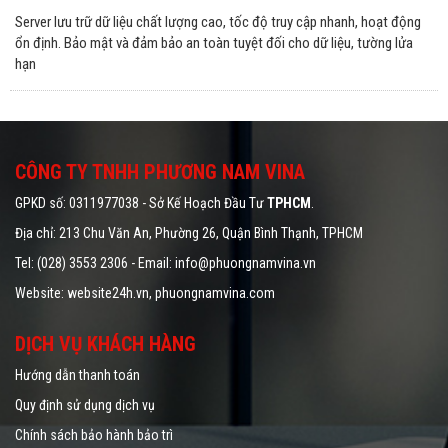
Server lưu trữ dữ liệu chất lượng cao, tốc độ truy cập nhanh, hoạt động
ổn định. Bảo mật và đảm bảo an toàn tuyệt đối cho dữ liệu, tường lửa
hạn
CÔNG TY TNHH PHƯƠNG NAM VINA
GPKD số: 0311977038 - Sở Kế Hoạch Đầu Tư
TPHCM
.
Địa chỉ: 213 Chu Văn An, Phường 26, Quận Bình Thạnh, TPHCM
Tel: (028) 3553 2306 - Email: info@phuongnamvina.vn
Website:
website24h.vn
, phuongnamvina.com
DỊCH VỤ KHÁCH HÀNG
Hướng dẫn thanh toán
Quy định sử dụng dịch vụ
Chính sách bảo hành bảo trì