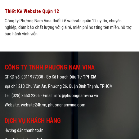
Thiết Kế Website Quận 12
Công ty Phương Nam Vina thiết kế website quận 12 uy tín, chuyên
nghiệp, đảm bảo chất lượng với giá rẻ, miễn phí hosting tên miền, hỗ trợ
bảo hành vĩnh viễn.
CÔNG TY TNHH PHƯƠNG NAM VINA
GPKD số: 0311977038 - Sở Kế Hoạch Đầu Tư
TPHCM
.
Địa chỉ: 213 Chu Văn An, Phường 26, Quận Bình Thạnh, TPHCM
Tel: (028) 3553 2306 - Email: info@phuongnamvina.vn
Website:
website24h.vn
, phuongnamvina.com
DỊCH VỤ KHÁCH HÀNG
Hướng dẫn thanh toán