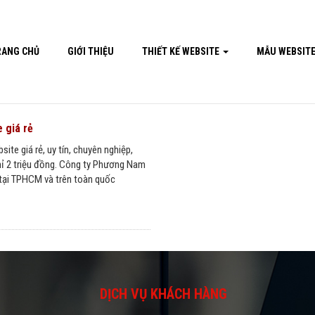
RANG CHỦ
GIỚI THIỆU
THIẾT KẾ WEBSITE
MẪU WEBSIT
 giá rẻ
site giá rẻ, uy tín, chuyên nghiệp,
chỉ 2 triệu đồng. Công ty Phương Nam
ẻ tại TPHCM và trên toàn quốc
DỊCH VỤ KHÁCH HÀNG