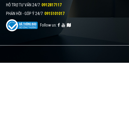
HỖ TRỢ TƯ VẤN 24/7
:
0912817117
PHẢN HỒI - GÓP Ý 24/7
:
0915101017
Follow us: