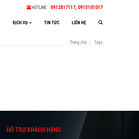
0912817117, 0915101017
HOTLINE:
E
DỊCH VỤ
TIN TỨC
LIÊN HỆ
Trang chủ
Tags
HỖ TRỢ KHÁCH HÀNG