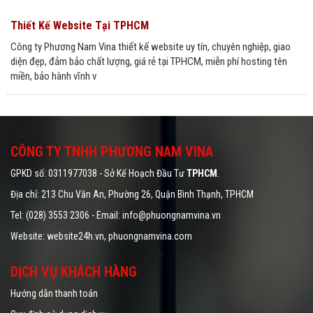
Thiết Kế Website Tại TPHCM
Công ty Phương Nam Vina thiết kế website uy tín, chuyên nghiệp, giao
diện đẹp, đảm bảo chất lượng, giá rẻ tại TPHCM, miễn phí hosting tên
miền, bảo hành vĩnh v
CÔNG TY TNHH PHƯƠNG NAM VINA
GPKD số: 0311977038 - Sở Kế Hoạch Đầu Tư
TPHCM
.
Địa chỉ: 213 Chu Văn An, Phường 26, Quận Bình Thạnh, TPHCM
Tel: (028) 3553 2306 - Email: info@phuongnamvina.vn
Website:
website24h.vn
, phuongnamvina.com
DỊCH VỤ KHÁCH HÀNG
Hướng dẫn thanh toán